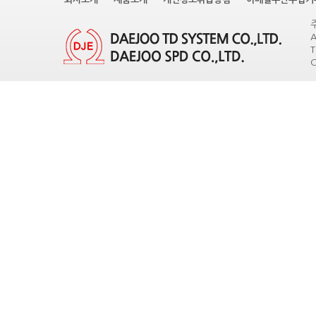
A
T
C